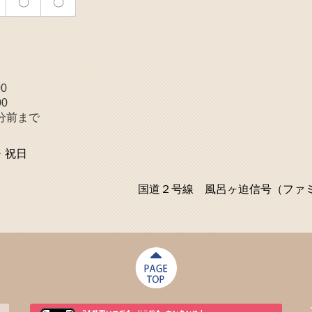
〇
〇
0
00
分前まで
・祝日
国道２号線 風呂ヶ迫信号（ファ