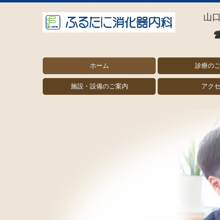
山口
ホーム
診療の
消化器内科
胃カメラ
大腸カメラ
肝臓内科
一般内科
発熱外来
予防注射
健康診断
施設・設備のご案内
アク