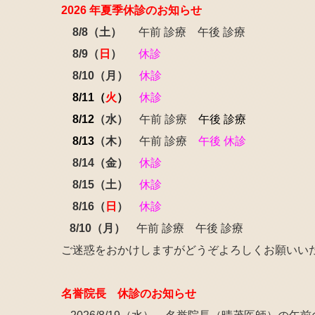
2026 年夏季休診のお知らせ
8/8（土）
午前 診療 午後
診療
8/9
（
日
）
休診
8/10（
月
）
休診
8/11（
火
）
休診
8/12
（水）
午前 診療
午後
診療
8
/13
（木）
午前 診療
午後
休診
8/14（金）
休診
8/15（土）
休診
8/16（
日
）
休診
8/10（
月
）
午前 診療 午後
診療
ご迷惑をおかけしますがどうぞよろしくお願いい
名誉院長 休診のお知らせ