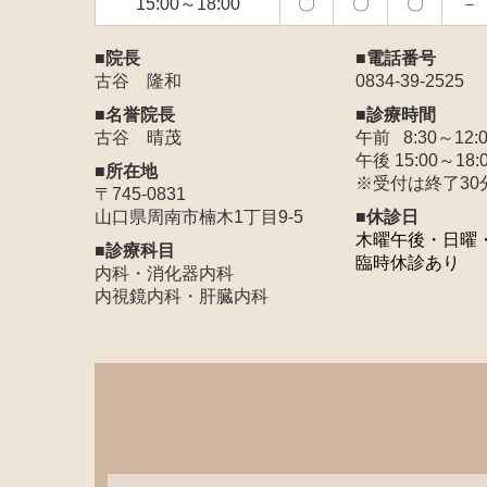
15:00～18:00
〇
〇
〇
－
■院長
■電話番号
古谷 隆和
0834-39-2525
■名誉
院長
■
診療時間
古谷 晴茂
午前 8:30～12:0
午後 15:00～18:
■所在地
※受付は終了30
〒745-0831
山口県周南市楠木1丁目9-5
■休診日
木曜午後・日曜
■診療科目
臨時休診あり
内科・消化器内科
内視鏡内科・肝臓内科