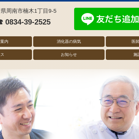
県周南市楠木1丁目9-5
☎
0834-39-2525
ご案内
消化器の病気
医
セス
お知らせ
施